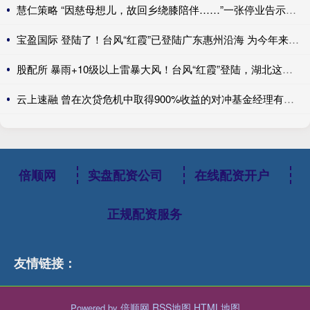
慧仁策略 “因慈母想儿，故回乡绕膝陪伴……”一张停业告示，为何全网点赞？
宝盈国际 登陆了！台风“红霞”已登陆广东惠州沿海 为今年来登陆我国最强台风
股配所 暴雨+10级以上雷暴大风！台风“红霞”登陆，湖北这些地方是暴雨中心
云上速融 曾在次贷危机中取得900%收益的对冲基金经理有了新的做空目标
倍顺网
实盘配资公司
在线配资开户
正规配资服务
友情链接：
倍顺网
RSS地图
HTML地图
Powered by