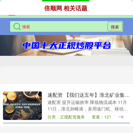
倍顺网 相关话题
搜索
速配资 【我们这五年】淮北矿业集团持续发展“多式联运”显成效
速配资 提升运输效率 降低物流成本 11月
11日，淮北孙疃港，多用途门机、移动式
装船机等大型港机欢快地运转，运送货物
分类：正规配资服务
查看：121
的车辆往来穿梭，一艘装有2000余吨精煤
的货....