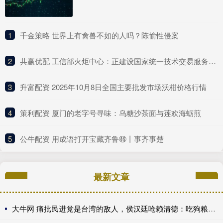
1
​千金策略 世界上有禽兽不如的人吗？陈愉性侵案
2
​共赢优配 工信部火炬中心：正建设国家统一技术交易服务平台 推动建设全国一体化技术市场
3
​升富配资 2025年10月8日全国主要批发市场沃柑价格行情
4
​策利配资 厦门的老字号寻味：乌糖沙茶面与莲欢海蛎煎
5
​公牛配资 用成语打开宝藏齐鲁㊻丨事齐事楚
最新文章
大牛网 痛批民进党是台湾的敌人，侯汉廷呛赖清德：吃狗粮比关心食安还快