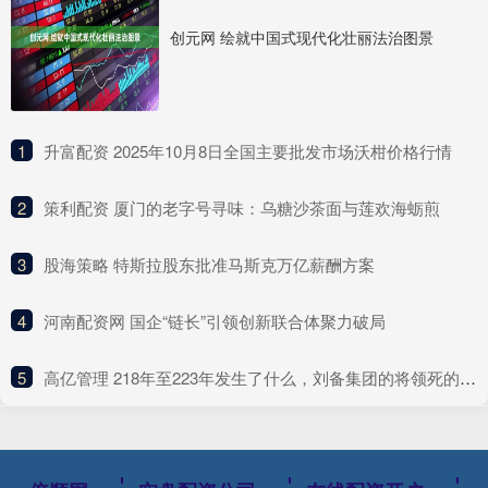
创元网 绘就中国式现代化壮丽法治图景
1
​升富配资 2025年10月8日全国主要批发市场沃柑价格行情
2
​策利配资 厦门的老字号寻味：乌糖沙茶面与莲欢海蛎煎
3
​股海策略 特斯拉股东批准马斯克万亿薪酬方案
4
​河南配资网 国企“链长”引领创新联合体聚力破局
5
​高亿管理 218年至223年发生了什么，刘备集团的将领死的死降的降？