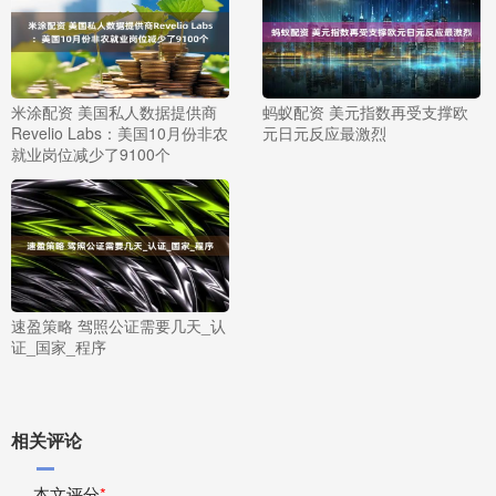
米涂配资 美国私人数据提供商
蚂蚁配资 美元指数再受支撑欧
Revelio Labs：美国10月份非农
元日元反应最激烈
就业岗位减少了9100个
速盈策略 驾照公证需要几天_认
证_国家_程序
相关评论
本文评分
*