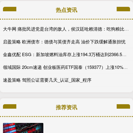
热点资讯
大牛网 痛批民进党是台湾的敌人，侯汉廷呛赖清德：吃狗粮比关心食安还快
启盈策略 欧洲债市：德债与英债齐走高 油价下跌缓解通胀担忧
金鑫优配 ESG：新加坡燃料油库存上涨194.3万桶达到2366.5万桶
领域国际 20cm速递 创业板医药ETF国泰（159377）上涨10%，创新药械景气度获市场关注_行业_相关_投资
速盈策略 驾照公证需要几天_认证_国家_程序
推荐资讯