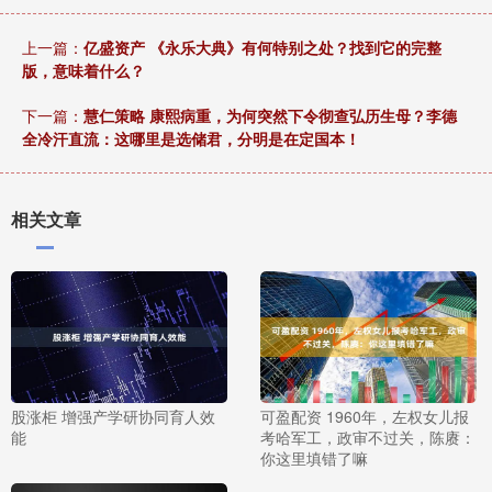
上一篇：
亿盛资产 《永乐大典》有何特别之处？找到它的完整
版，意味着什么？
下一篇：
慧仁策略 康熙病重，为何突然下令彻查弘历生母？李德
全冷汗直流：这哪里是选储君，分明是在定国本！
相关文章
股涨柜 增强产学研协同育人效
可盈配资 1960年，左权女儿报
能
考哈军工，政审不过关，陈赓：
你这里填错了嘛