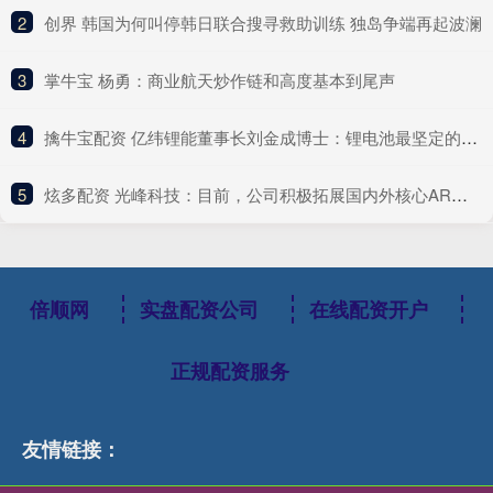
2
​创界 韩国为何叫停韩日联合搜寻救助训练 独岛争端再起波澜
3
​掌牛宝 杨勇：商业航天炒作链和高度基本到尾声
4
​擒牛宝配资 亿纬锂能董事长刘金成博士：锂电池最坚定的乐观者
5
​炫多配资 光峰科技：目前，公司积极拓展国内外核心AR眼镜品牌厂商
倍顺网
实盘配资公司
在线配资开户
正规配资服务
友情链接：