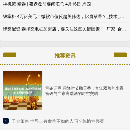
神机策 精选 | 夜盘盘前要闻汇总 4月16日 周四
钱掌柜 4万亿美元！微软市值反超英伟达，比肩苹果？_技术_业务_亚马逊
蜂窝配资 选择充电桩加盟店，要关注这些关键因素！_厂家_合作_技术
推荐资讯
宝钜证券 霜降时节酿天香：九江双蒸的米香
密码与广东高端酒的时空交响
1
​千金策略 世界上有禽兽不如的人吗？陈愉性侵案