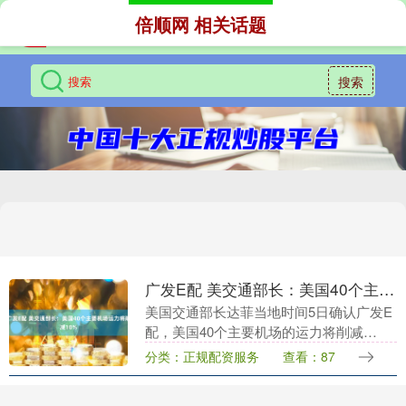
倍顺网 相关话题
搜索
广发E配 美交通部长：美国40个主要机场运力将削减10%
美国交通部长达菲当地时间5日确认广发E
配，美国40个主要机场的运力将削减
10%。达菲此前警告称，若政府“停摆”持
分类：正规配资服务
查看：87
续，交通部可能被迫关闭部分空域，以应
对人员短缺与....