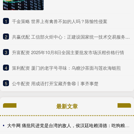
1
​千金策略 世界上有禽兽不如的人吗？陈愉性侵案
2
​共赢优配 工信部火炬中心：正建设国家统一技术交易服务平台 推动建设全国一体化技术市场
3
​升富配资 2025年10月8日全国主要批发市场沃柑价格行情
4
​策利配资 厦门的老字号寻味：乌糖沙茶面与莲欢海蛎煎
5
​公牛配资 用成语打开宝藏齐鲁㊻丨事齐事楚
最新文章
大牛网 痛批民进党是台湾的敌人，侯汉廷呛赖清德：吃狗粮比关心食安还快