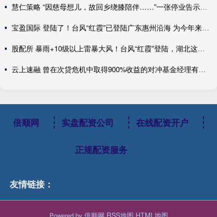
慧仁策略 “因慈母想儿，故回乡绕膝陪伴……”一张停业告示，为何全网点赞？
宝盈国际 登陆了！台风“红霞”已登陆广东惠州沿海 为今年来登陆我国最强台风
股配所 暴雨+10级以上雷暴大风！台风“红霞”登陆，湖北这些地方是暴雨中心
云上速融 曾在次贷危机中取得900%收益的对冲基金经理有了新的做空目标
倍顺网
实盘配资公司
在线配资开户
正规配资服务
友情链接：
倍顺网
RSS地图
HTML地图
Powered by