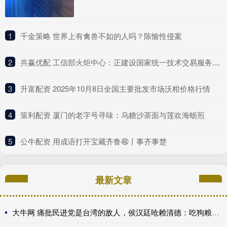
1
​千金策略 世界上有禽兽不如的人吗？陈愉性侵案
2
​共赢优配 工信部火炬中心：正建设国家统一技术交易服务平台 推动建设全国一体化技术市场
3
​升富配资 2025年10月8日全国主要批发市场沃柑价格行情
4
​策利配资 厦门的老字号寻味：乌糖沙茶面与莲欢海蛎煎
5
​公牛配资 用成语打开宝藏齐鲁㊻丨事齐事楚
最新文章
大牛网 痛批民进党是台湾的敌人，侯汉廷呛赖清德：吃狗粮比关心食安还快