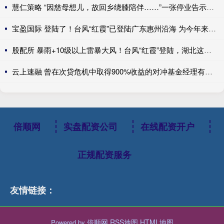
慧仁策略 “因慈母想儿，故回乡绕膝陪伴……”一张停业告示，为何全网点赞？
宝盈国际 登陆了！台风“红霞”已登陆广东惠州沿海 为今年来登陆我国最强台风
股配所 暴雨+10级以上雷暴大风！台风“红霞”登陆，湖北这些地方是暴雨中心
云上速融 曾在次贷危机中取得900%收益的对冲基金经理有了新的做空目标
倍顺网
实盘配资公司
在线配资开户
正规配资服务
友情链接：
倍顺网
RSS地图
HTML地图
Powered by