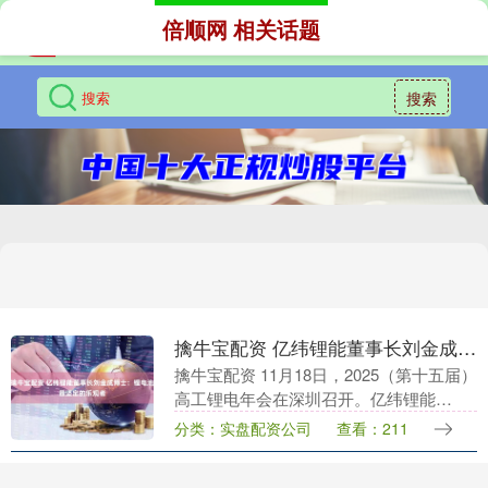
倍顺网 相关话题
搜索
擒牛宝配资 亿纬锂能董事长刘金成博士：锂电池最坚定的乐观者
擒牛宝配资 11月18日，2025（第十五届）
高工锂电年会在深圳召开。亿纬锂能
（300014）董事长刘金成博士受邀出席开
分类：实盘配资公司
查看：211
幕式，并发表《坚持长期主义，欢喜迎接
20....