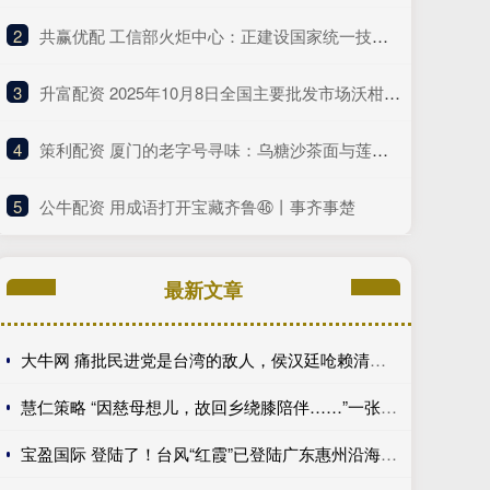
2
​共赢优配 工信部火炬中心：正建设国家统一技术交易服务平台 推动建设全国一体化技术市场
3
​升富配资 2025年10月8日全国主要批发市场沃柑价格行情
4
​策利配资 厦门的老字号寻味：乌糖沙茶面与莲欢海蛎煎
5
​公牛配资 用成语打开宝藏齐鲁㊻丨事齐事楚
最新文章
大牛网 痛批民进党是台湾的敌人，侯汉廷呛赖清德：吃狗粮比关心食安还快
慧仁策略 “因慈母想儿，故回乡绕膝陪伴……”一张停业告示，为何全网点赞？
宝盈国际 登陆了！台风“红霞”已登陆广东惠州沿海 为今年来登陆我国最强台风