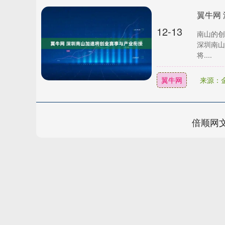
翼牛网
12-13
南山的创
深圳南山“
将....
翼牛网
来源：
倍顺网