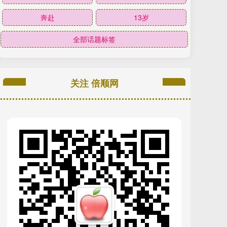
奔赴
13岁
全部话题标签
关注 倍顺网