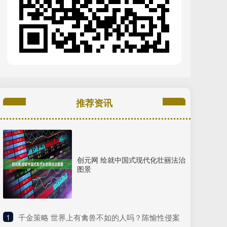
推荐资讯
创元网 绘就中国式现代化壮丽法治
图景
1
​千金策略 世界上有禽兽不如的人吗？陈愉性侵案