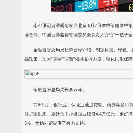
深证成指
14311.01
.68
1.02%
200.89
1
南都讯记者潘珊菊发自北京 5月7日摩根策酪摩根策
理总局、中国证券监督管理委员会负责人介绍“一揽子金
金融监管总局局长李云泽介绍，制定科技、绿色、养
融政策，加大“两重”“两新”领域支持力度，强化民生保
金融监管总局局长李云泽。
前4个月，银行业、保险业通过贷款、债券等多种方式
月扩围以来，累计为中小微企业续贷4.4万亿元，更好
3%，为稳外贸提供了有力支持。