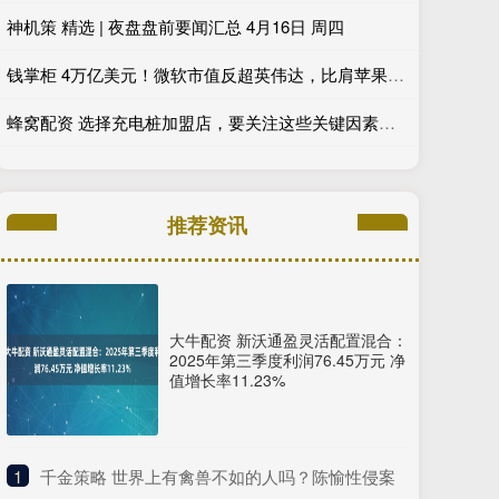
神机策 精选 | 夜盘盘前要闻汇总 4月16日 周四
钱掌柜 4万亿美元！微软市值反超英伟达，比肩苹果？_技术_业务_亚马逊
蜂窝配资 选择充电桩加盟店，要关注这些关键因素！_厂家_合作_技术
推荐资讯
大牛配资 新沃通盈灵活配置混合：
2025年第三季度利润76.45万元 净
值增长率11.23%
1
​千金策略 世界上有禽兽不如的人吗？陈愉性侵案