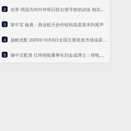
2
​创界 韩国为何叫停韩日联合搜寻救助训练 独岛争端再起波澜
3
​掌牛宝 杨勇：商业航天炒作链和高度基本到尾声
4
​扬帆优配 2025年10月8日全国主要批发市场油菜价格行情
5
​擒牛宝配资 亿纬锂能董事长刘金成博士：锂电池最坚定的乐观者