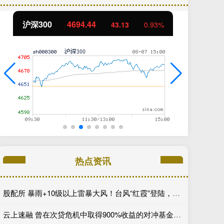
北证50
1134.24
创
11.37
1.01%
热点资讯
股配所 暴雨+10级以上雷暴大风！台风“红霞”登陆，湖北这些地方是暴雨中心
云上速融 曾在次贷危机中取得900%收益的对冲基金经理有了新的做空目标