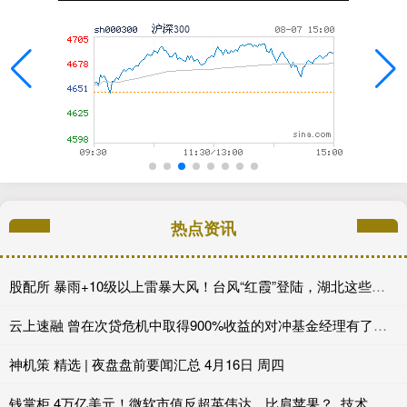
热点资讯
股配所 暴雨+10级以上雷暴大风！台风“红霞”登陆，湖北这些地方是暴雨中心
云上速融 曾在次贷危机中取得900%收益的对冲基金经理有了新的做空目标
神机策 精选 | 夜盘盘前要闻汇总 4月16日 周四
钱掌柜 4万亿美元！微软市值反超英伟达，比肩苹果？_技术_业务_亚马逊