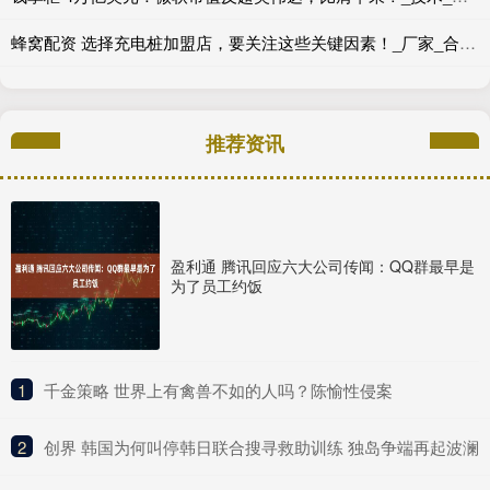
蜂窝配资 选择充电桩加盟店，要关注这些关键因素！_厂家_合作_技术
推荐资讯
盈利通 腾讯回应六大公司传闻：QQ群最早是
为了员工约饭
1
​千金策略 世界上有禽兽不如的人吗？陈愉性侵案
2
​创界 韩国为何叫停韩日联合搜寻救助训练 独岛争端再起波澜