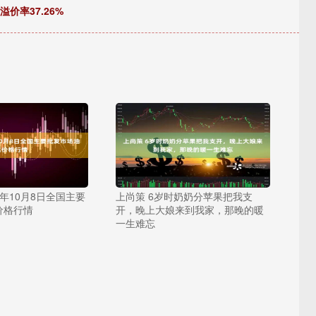
溢价率37.26%
5年10月8日全国主要
上尚策 6岁时奶奶分苹果把我支
价格行情
开，晚上大娘来到我家，那晚的暖
一生难忘