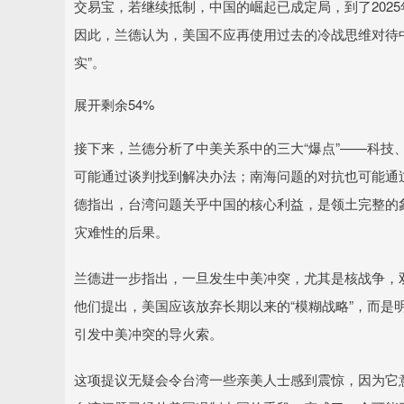
交易宝，若继续抵制，中国的崛起已成定局，到了202
因此，兰德认为，美国不应再使用过去的冷战思维对待中
实”。
展开剩余54%
接下来，兰德分析了中美关系中的三大“爆点”——科技
可能通过谈判找到解决办法；南海问题的对抗也可能通
德指出，台湾问题关乎中国的核心利益，是领土完整的象
灾难性的后果。
兰德进一步指出，一旦发生中美冲突，尤其是核战争，
他们提出，美国应该放弃长期以来的“模糊战略”，而是
引发中美冲突的导火索。
这项提议无疑会令台湾一些亲美人士感到震惊，因为它意