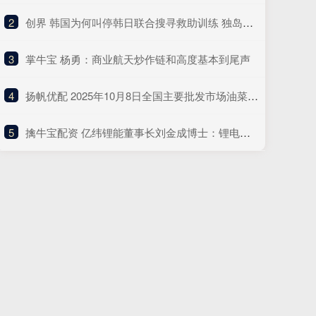
2
​创界 韩国为何叫停韩日联合搜寻救助训练 独岛争端再起波澜
3
​掌牛宝 杨勇：商业航天炒作链和高度基本到尾声
4
​扬帆优配 2025年10月8日全国主要批发市场油菜价格行情
5
​擒牛宝配资 亿纬锂能董事长刘金成博士：锂电池最坚定的乐观者