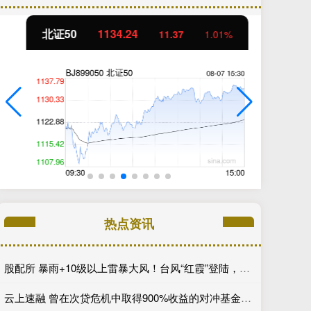
北证50
1134.24
创
11.37
1.01%
热点资讯
股配所 暴雨+10级以上雷暴大风！台风“红霞”登陆，湖北这些地方是暴雨中心
云上速融 曾在次贷危机中取得900%收益的对冲基金经理有了新的做空目标