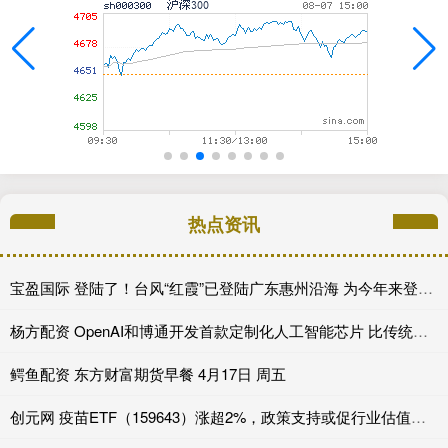
热点资讯
宝盈国际 登陆了！台风“红霞”已登陆广东惠州沿海 为今年来登陆我国最强台风
杨方配资 OpenAI和博通开发首款定制化人工智能芯片 比传统GPU节省约50%成本
鳄鱼配资 东方财富期货早餐 4月17日 周五
创元网 疫苗ETF（159643）涨超2%，政策支持或促行业估值修复_指数_企业_投资