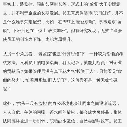
事实上，装监控、限制如厕时长等，形式上的“威慑”大于实际意
义，并不利于企业的长期发展。员工真想伪装“称职”“忙碌”，并不
是什么难事荣耀配资，比如，在PPT上“精益求精”、事事追求“留
痕”、下班后还在工位上“表演加班”。但有研究发现，无效忙碌会
使员工的创造力下降、离职意愿提升。
从另一个角度看，“装监控”也是“计算思维”下，一种较为偷懒的考
核方法。只看员工的电脑桌面、聊天记录，就能判断员工对企业
的贡献吗？如果管理层没有真正花力气“投资于人”，只能看见“虚
假的努力”，忙着用系统“盯人防守”，这何尝不是一种无效忙碌
呢？
此外，“抬头三尺有监控”的办公环境也会让同事之间逐渐疏远，
人人自危。午休的闲聊、茶水间的放松，都会成为奢侈品，集体
认同感将被进一步削弱，职场缺少互信，自然会影响效率。员工