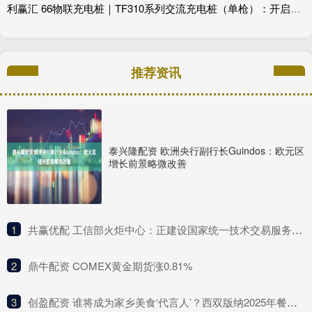
利赢汇 66物联充电桩｜TF310系列交流充电桩（单枪）：开启智能充电时代_用户_车辆_效率
推荐资讯
泰兴隆配资 欧洲央行副行长Guindos：欧元区
增长前景略微改善
1
​共赢优配 工信部火炬中心：正建设国家统一技术交易服务平台 推动建设全国一体化技术市场
2
​鼎牛配资 COMEX黄金期货涨0.81%
3
​创盈配资 谁将成为家乡美食‘代言人’？西双版纳2025年餐饮‘四名’评选活动开始报名啦！