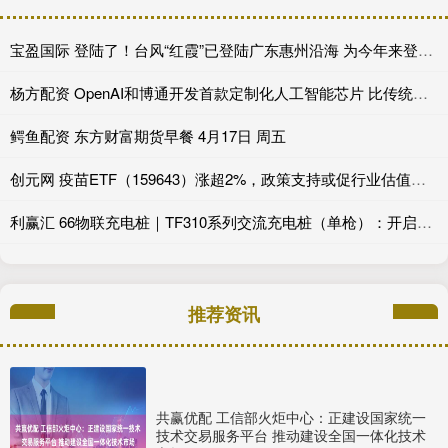
宝盈国际 登陆了！台风“红霞”已登陆广东惠州沿海 为今年来登陆我国最强台风
杨方配资 OpenAI和博通开发首款定制化人工智能芯片 比传统GPU节省约50%成本
鳄鱼配资 东方财富期货早餐 4月17日 周五
创元网 疫苗ETF（159643）涨超2%，政策支持或促行业估值修复_指数_企业_投资
利赢汇 66物联充电桩｜TF310系列交流充电桩（单枪）：开启智能充电时代_用户_车辆_效率
推荐资讯
共赢优配 工信部火炬中心：正建设国家统一
技术交易服务平台 推动建设全国一体化技术