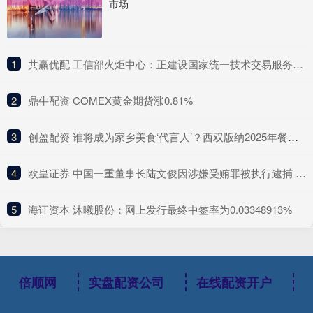
市场
1
​共赢优配 工信部火炬中心：正建设国家统一技术交易服务平台 推动建设全国一体化技术市场
2
​鼎牛配资 COMEX黄金期货涨0.81%
3
​创盈配资 谁将成为家乡美食‘代言人’？西双版纳2025年餐饮‘四名’评选活动开始报名啦！
4
​欧皇证券 中国一重董事长陆文俊因涉嫌受贿罪被执行逮捕 公司生产经营正常
5
​海证资本 沐曦股份：网上发行最终中签率为0.03348913%
倍顺网
实盘配资公司
在线配资开户