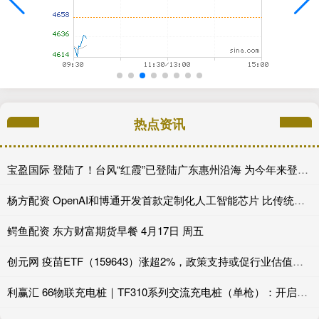
热点资讯
宝盈国际 登陆了！台风“红霞”已登陆广东惠州沿海 为今年来登陆我国最强台风
杨方配资 OpenAI和博通开发首款定制化人工智能芯片 比传统GPU节省约50%成本
鳄鱼配资 东方财富期货早餐 4月17日 周五
创元网 疫苗ETF（159643）涨超2%，政策支持或促行业估值修复_指数_企业_投资
利赢汇 66物联充电桩｜TF310系列交流充电桩（单枪）：开启智能充电时代_用户_车辆_效率