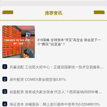
推荐资讯
319策略 全球资本“寻宝”高交会 谁会是下一
个“腾讯”“比亚迪”？
1
​共赢优配 工信部火炬中心：正建设国家统一技术交易服务平台 推动建设全国一体化技术市场
2
​鼎牛配资 COMEX黄金期货涨0.81%
3
​创盈配资 谁将成为家乡美食‘代言人’？西双版纳2025年餐饮‘四名’评选活动开始报名啦！
4
​海证资本 沐曦股份：网上发行最终中签率为0.03348913%