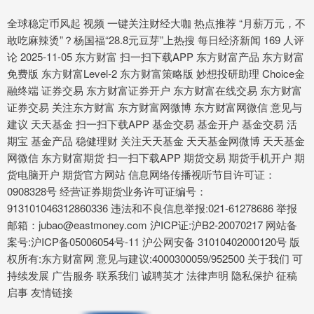
全球稳定币风起 视频 一键关注财经大咖 热点推荐 “月薪万元，不
敢吃麻辣烫”？杨国福“28.8元豆芽”上热搜 每日经济新闻 169 人评
论 2025-11-05 东方财富 扫一扫下载APP 东方财富产品 东方财富
免费版 东方财富Level-2 东方财富策略版 妙想投研助理 Choice金
融终端 证券交易 东方财富证券开户 东方财富在线交易 东方财富
证券交易 关注东方财富 东方财富网微博 东方财富网微信 意见与
建议 天天基金 扫一扫下载APP 基金交易 基金开户 基金交易 活
期宝 基金产品 稳健理财 关注天天基金 天天基金网微博 天天基金
网微信 东方财富期货 扫一扫下载APP 期货交易 期货手机开户 期
货电脑开户 期货官方网站 信息网络传播视听节目许可证：
0908328号 经营证券期货业务许可证编号：
913101046312860336 违法和不良信息举报:021-61278686 举报
邮箱：jubao@eastmoney.com 沪ICP证:沪B2-20070217 网站备
案号:沪ICP备05006054号-11 沪公网安备 31010402000120号 版
权所有:东方财富网 意见与建议:4000300059/952500 关于我们 可
持续发展 广告服务 联系我们 诚聘英才 法律声明 隐私保护 征稿
启事 友情链接