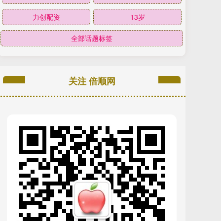
力创配资
13岁
全部话题标签
关注 倍顺网