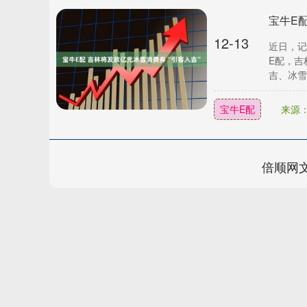
宝牛E
12-13
近日，记
E配，吉
吉、冰雪直
宝牛E配
来源
倍顺网