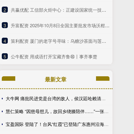
2
​共赢优配 工信部火炬中心：正建设国家统一技术交易服务平台 推动建设全国一体化技术市场
3
​升富配资 2025年10月8日全国主要批发市场沃柑价格行情
4
​策利配资 厦门的老字号寻味：乌糖沙茶面与莲欢海蛎煎
5
​公牛配资 用成语打开宝藏齐鲁㊻丨事齐事楚
最新文章
大牛网 痛批民进党是台湾的敌人，侯汉廷呛赖清德：吃狗粮比关心食安还快
慧仁策略 “因慈母想儿，故回乡绕膝陪伴……”一张停业告示，为何全网点赞？
宝盈国际 登陆了！台风“红霞”已登陆广东惠州沿海 为今年来登陆我国最强台风